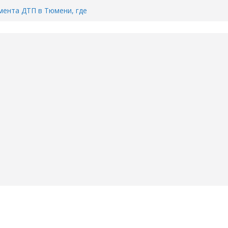
Тимофея Кармацкого в Тюмени.
пал на ВИДЕО
ента ДТП в Тюмени, где
ка.
сь список и график работы
юмени
Адреса пунктов бесплатного
воду в вашем доме в Тюмени?
6