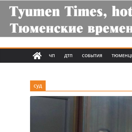
ЧП
ДТП
СОБЫТИЯ
ТЮМЕНЦ
суд