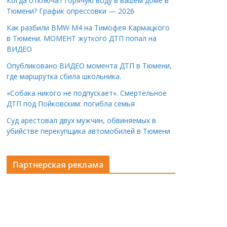
Когда отключат горячую воду в вашем доме в
Тюмени? График опрессовки — 2026
Как разбили BMW M4 на Тимофея Кармацкого
в Тюмени. МОМЕНТ жуткого ДТП попал на
ВИДЕО
Опубликовано ВИДЕО момента ДТП в Тюмени,
где маршрутка сбила школьника.
«Собака никого не подпускает». Смертельное
ДТП под Пойковским: погибла семья
Суд арестовал двух мужчин, обвиняемых в
убийстве перекупщика автомобилей в Тюмени
Партнерская реклама