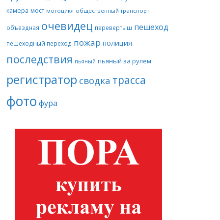
камера
мост
мотоцикл
общественный транспорт
очевидец
пешеход
объездная
перевертыш
пожар
полиция
пешеходный переход
последствия
пьяный за рулем
пьяный
регистратор
трасса
сводка
фото
фура