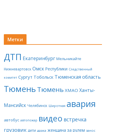
Метки
ДТП
Екатеринбург
Мельникайте
Омск
Республики
Нижневартовск
Следственный
Тюменская область
Сургут
Тобольск
комитет
Тюмень
Тюмень
Ханты-
ХМАО
авария
Мансийск
Челябинск
Широтная
видео
встречка
автобус
автопожар
грузовик
женщина за рулем
дети
драка
занос