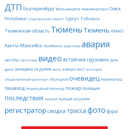
ДТП
Екатеринбург
Омск
Мельникайте
Нижневартовск
Сургут
Тобольск
Республики
Следственный комитет
Тюмень
Тюмень
Тюменская область
ХМАО
авария
Ханты-Мансийск
Челябинск
Широтная
видео
встречка
грузовик
автобус
дети
автопожар
женщина за рулем
камера
мост
драка
занос
мотоцикл
очевидец
объездная
перевертыш
общественный транспорт
пожар
пешеход
полиция
пешеходный переход
последствия
пьяный за рулем
пьяный
фото
регистратор
трасса
сводка
фура