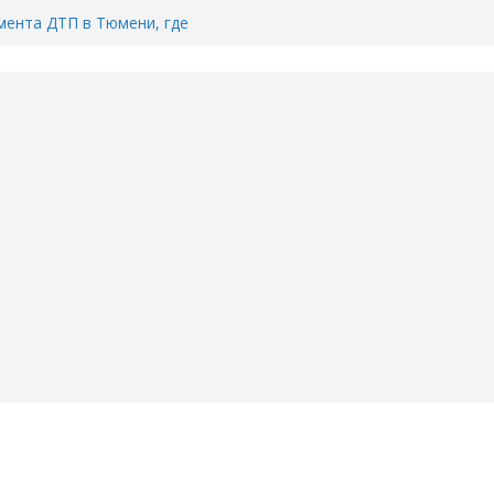
ента ДТП в Тюмени, где
ка.
сь список и график работы
юмени
Адреса пунктов бесплатного
воду в вашем доме в Тюмени?
6
Тимофея Кармацкого в Тюмени.
пал на ВИДЕО