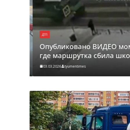
ДТП
Опубликовано ВИДЕО моме
где маршрутка сбила шко
кого в
 ВИДЕО
03.03.2026
tyumentimes