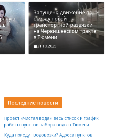
Запущено движение по
орячую
съезду новой
е в
транспортной развязки
на Червишевском тракте
6
в Тюмени
31.10.2025
Последние новости
и BMW M4 на Тимофея Кармацкого в
ОМЕНТ жуткого ДТП попал на ВИДЕО
Проект «Чистая вода»: весь список и график
работы пунктов набора воды в Тюмени
mes
Куда приедут водовозки? Адреса пунктов