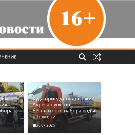
МНЕНИЕ
да»:
Куда приедут водовозки?
фик
Адреса пунктов
абора
бесплатного набора воды
в Тюмени
30.07.2026