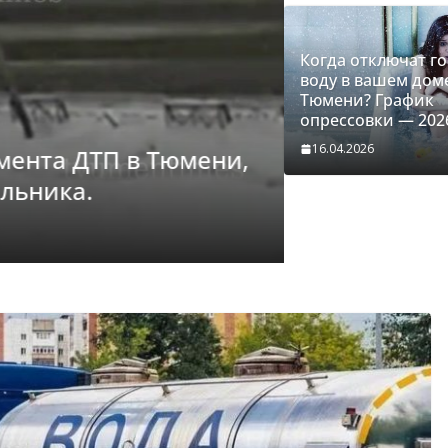
Когда отключат г
воду в вашем дом
Тюмени? График
опрессовки — 202
16.04.2026
нта ДТП в Тюмени,
льника.
ДТП
Как разбил
Тюмени. М
26.03.2026
tyumenti