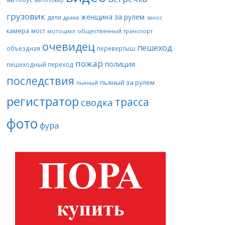
грузовик
женщина за рулем
дети
драка
занос
камера
мост
мотоцикл
общественный транспорт
очевидец
пешеход
объездная
перевертыш
пожар
полиция
пешеходный переход
последствия
пьяный за рулем
пьяный
регистратор
трасса
сводка
фото
фура