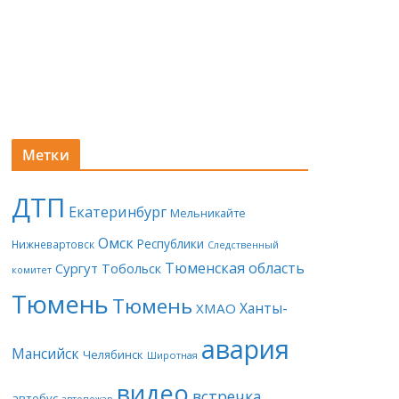
Метки
ДТП
Екатеринбург
Мельникайте
Омск
Республики
Нижневартовск
Следственный
Тюменская область
Сургут
Тобольск
комитет
Тюмень
Тюмень
Ханты-
ХМАО
авария
Мансийск
Челябинск
Широтная
видео
встречка
автобус
автопожар