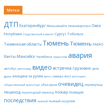
Метки
ДТП
Екатеринбург
Омск
Мельникайте
Нижневартовск
Сургут
Тобольск
Республики
Следственный комитет
Тюмень
Тюмень
Тюменская область
ХМАО
авария
Ханты-Мансийск
Челябинск
Широтная
видео
встречка
грузовик
автобус
дети
автопожар
женщина за рулем
камера
мост
драка
занос
мотоцикл
очевидец
объездная
перевертыш
общественный транспорт
пожар
пешеход
полиция
пешеходный переход
последствия
пьяный за рулем
пьяный