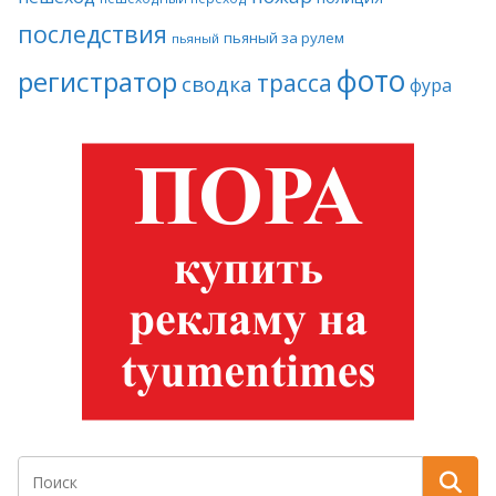
последствия
пьяный за рулем
пьяный
фото
регистратор
трасса
сводка
фура