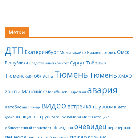
Метки
ДТП
Екатеринбург
Омск
Мельникайте
Нижневартовск
Сургут
Тобольск
Республики
Следственный комитет
Тюмень
Тюмень
Тюменская область
ХМАО
авария
Ханты-Мансийск
Челябинск
Широтная
видео
встречка
грузовик
автобус
дети
автопожар
женщина за рулем
камера
мост
драка
занос
мотоцикл
очевидец
объездная
перевертыш
общественный транспорт
пожар
пешеход
полиция
пешеходный переход