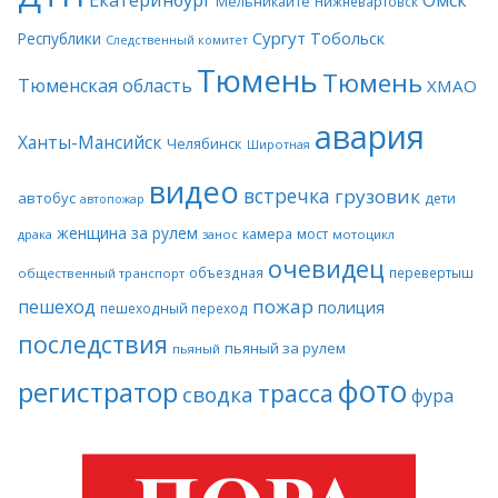
Екатеринбург
Омск
Мельникайте
Нижневартовск
Сургут
Тобольск
Республики
Следственный комитет
Тюмень
Тюмень
Тюменская область
ХМАО
авария
Ханты-Мансийск
Челябинск
Широтная
видео
встречка
грузовик
автобус
дети
автопожар
женщина за рулем
камера
мост
драка
занос
мотоцикл
очевидец
объездная
перевертыш
общественный транспорт
пожар
пешеход
полиция
пешеходный переход
последствия
пьяный за рулем
пьяный
фото
регистратор
трасса
сводка
фура