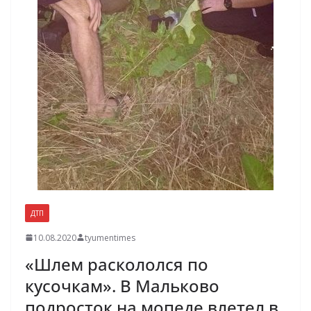
ДТП
10.08.2020
tyumentimes
«Шлем раскололся по
кусочкам». В Мальково
подросток на мопеде влетел в