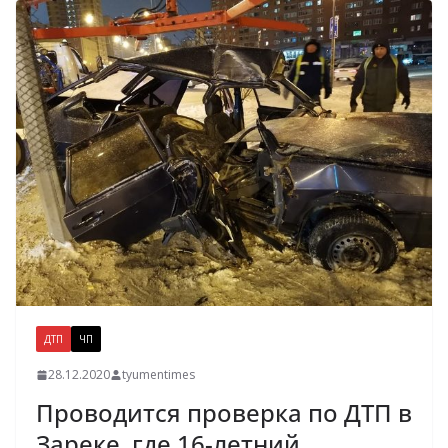
ДТП
ЧП
28.12.2020
tyumentimes
Проводится проверка по ДТП в
Зареке, где 16-летний