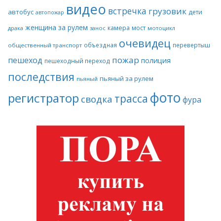
видео
встречка
грузовик
автобус
дети
автопожар
женщина за рулем
камера
мост
драка
занос
мотоцикл
очевидец
объездная
перевертыш
общественный транспорт
пожар
пешеход
полиция
пешеходный переход
последствия
пьяный за рулем
пьяный
фото
регистратор
трасса
сводка
фура