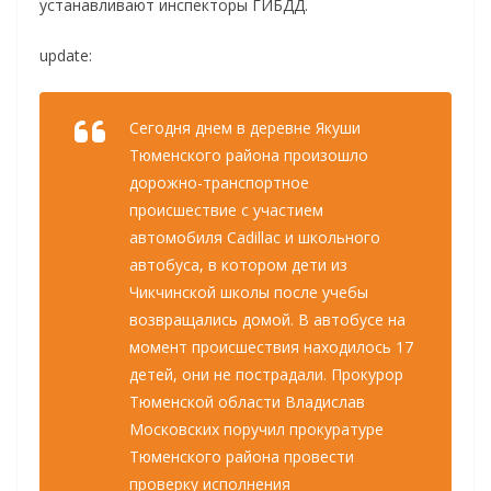
устанавливают инспекторы ГИБДД.
update:
Сегодня днем в деревне Якуши
Тюменского района произошло
дорожно-транспортное
происшествие с участием
автомобиля Cadillac и школьного
автобуса, в котором дети из
Чикчинской школы после учебы
возвращались домой. В автобусе на
момент происшествия находилось 17
детей, они не пострадали. Прокурор
Тюменской области Владислав
Московских поручил прокуратуре
Тюменского района провести
проверку исполнения