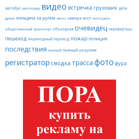
видео
встречка
грузовик
автобус
дети
автопожар
женщина за рулем
камера
мост
драка
занос
мотоцикл
очевидец
объездная
перевертыш
общественный транспорт
пожар
пешеход
полиция
пешеходный переход
последствия
пьяный за рулем
пьяный
фото
регистратор
трасса
сводка
фура