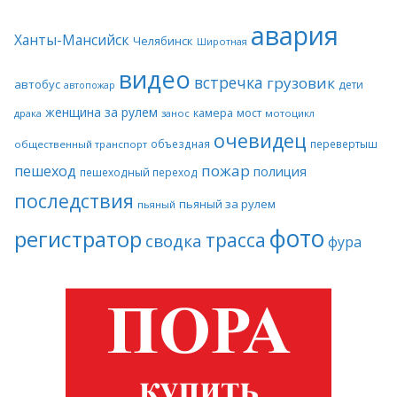
авария
Ханты-Мансийск
Челябинск
Широтная
видео
встречка
грузовик
автобус
дети
автопожар
женщина за рулем
камера
мост
драка
занос
мотоцикл
очевидец
объездная
перевертыш
общественный транспорт
пожар
пешеход
полиция
пешеходный переход
последствия
пьяный за рулем
пьяный
фото
регистратор
трасса
сводка
фура