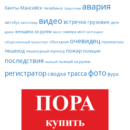
авария
Ханты-Мансийск
Челябинск
Широтная
видео
встречка
грузовик
автобус
дети
автопожар
женщина за рулем
камера
мост
драка
занос
мотоцикл
очевидец
объездная
перевертыш
общественный транспорт
пожар
пешеход
полиция
пешеходный переход
последствия
пьяный за рулем
пьяный
фото
регистратор
трасса
сводка
фура