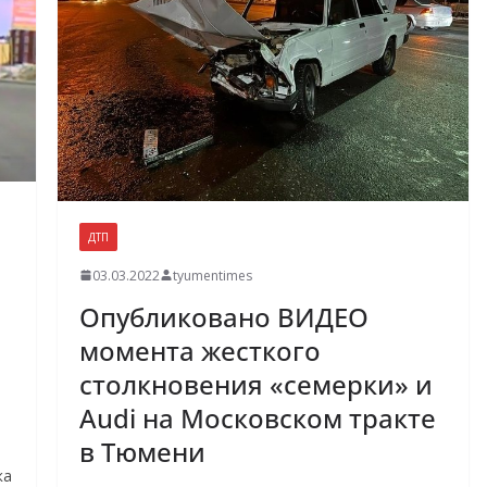
ДТП
03.03.2022
tyumentimes
Опубликовано ВИДЕО
момента жесткого
столкновения «семерки» и
Audi на Московском тракте
в Тюмени
ка