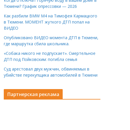
Когда отключат горячую воду в вашем доме в
Тюмени? График опрессовки — 2026
Как разбили BMW M4 на Тимофея Кармацкого
в Тюмени. МОМЕНТ жуткого ДТП попал на
ВИДЕО
Опубликовано ВИДЕО момента ДТП в Тюмени,
где маршрутка сбила школьника.
«Собака никого не подпускает». Смертельное
ДТП под Пойковским: погибла семья
Суд арестовал двух мужчин, обвиняемых в
убийстве перекупщика автомобилей в Тюмени
Партнерская реклама