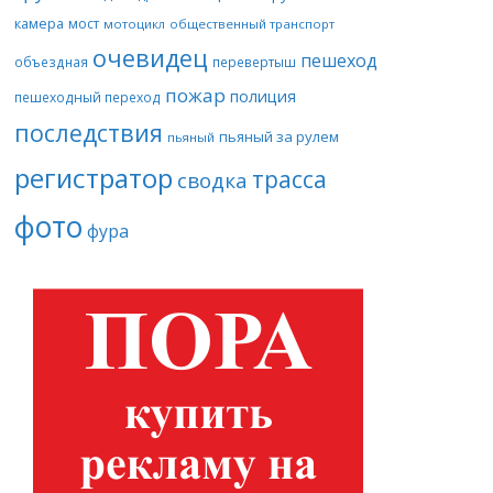
камера
мост
мотоцикл
общественный транспорт
очевидец
пешеход
объездная
перевертыш
пожар
полиция
пешеходный переход
последствия
пьяный за рулем
пьяный
регистратор
трасса
сводка
фото
фура