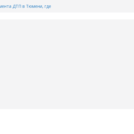
ента ДТП в Тюмени, где
ка.
сь список и график работы
юмени
Адреса пунктов бесплатного
воду в вашем доме в Тюмени?
6
Тимофея Кармацкого в Тюмени.
пал на ВИДЕО