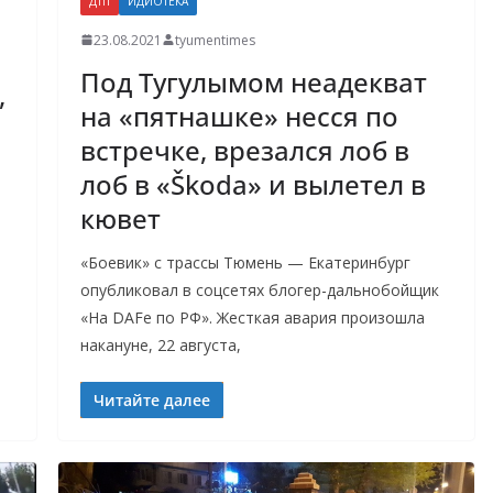
ДТП
ИДИОТЕКА
23.08.2021
tyumentimes
Под Тугулымом неадекват
,
на «пятнашке» несся по
встречке, врезался лоб в
лоб в «Škoda» и вылетел в
кювет
«Боевик» с трассы Тюмень — Екатеринбург
опубликовал в соцсетях блогер-дальнобойщик
«На DAFe по РФ». Жесткая авария произошла
накануне, 22 августа,
Читайте далее