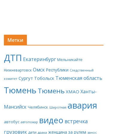
Метки
ДТП
Екатеринбург
Мельникайте
Омск
Республики
Нижневартовск
Следственный
Тюменская область
Сургут
Тобольск
комитет
Тюмень
Тюмень
Ханты-
ХМАО
авария
Мансийск
Челябинск
Широтная
видео
встречка
автобус
автопожар
грузовик
женщина за рулем
дети
драка
занос