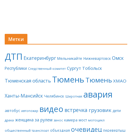
Метки
ДТП
Екатеринбург
Омск
Мельникайте
Нижневартовск
Сургут
Тобольск
Республики
Следственный комитет
Тюмень
Тюмень
Тюменская область
ХМАО
авария
Ханты-Мансийск
Челябинск
Широтная
видео
встречка
грузовик
автобус
дети
автопожар
женщина за рулем
камера
мост
драка
занос
мотоцикл
очевидец
объездная
перевертыш
общественный транспорт