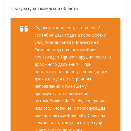
Прокуратура Тюменской области:
Судом установлено, что днем 18
сентября 2021 года на перекрестке
улиц Холодильная и Малыгина г.
Тюмени водитель автомобиля
«Volkswagen Tiguan» нарушил правила
дорожного движения — при
повороте налево не уступил дорогу
движущемуся во встречном
направлении и имеющему
преимущество в движении
автомобилю «Kia Ceed», совершил с
ним столкновение, с последующим
наездом автомобиля «Kia Ceed» на
семью, находившуюся на тротуаре.
В результате дорожно-