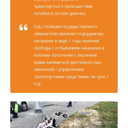
транспортного происшествии
погибла 6-летняя девочка.
Суд с позиции государственного
обвинителя назначил подсудимому
наказание в виде 1 года лишения
свободы с отбыванием наказания в
колонии–поселении с лишением
права заниматься деятельностью,
связанной с управлением
транспортными средствами, на срок 1
год.