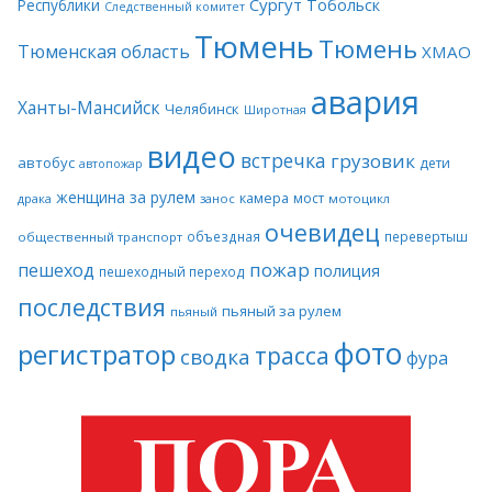
Сургут
Тобольск
Республики
Следственный комитет
Тюмень
Тюмень
Тюменская область
ХМАО
авария
Ханты-Мансийск
Челябинск
Широтная
видео
встречка
грузовик
автобус
дети
автопожар
женщина за рулем
камера
мост
драка
занос
мотоцикл
очевидец
объездная
перевертыш
общественный транспорт
пожар
пешеход
полиция
пешеходный переход
последствия
пьяный за рулем
пьяный
фото
регистратор
трасса
сводка
фура