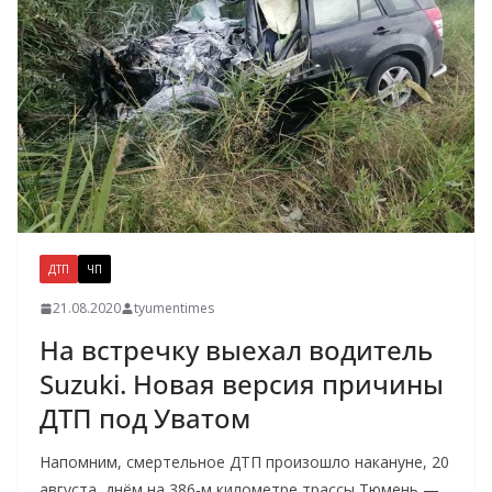
ДТП
ЧП
21.08.2020
tyumentimes
На встречку выехал водитель
Suzuki. Новая версия причины
ДТП под Уватом
Напомним, смертельное ДТП произошло накануне, 20
августа, днём на 386-м километре трассы Тюмень —