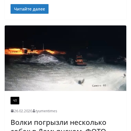
Читайте далее
ЧП
26.02.2020
tyumentimes
Волки погрызли несколько