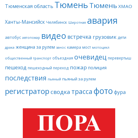
Тюмень
Тюмень
Тюменская область
ХМАО
авария
Ханты-Мансийск
Челябинск
Широтная
видео
встречка
грузовик
автобус
дети
автопожар
женщина за рулем
камера
мост
драка
занос
мотоцикл
очевидец
объездная
перевертыш
общественный транспорт
пожар
пешеход
полиция
пешеходный переход
последствия
пьяный за рулем
пьяный
фото
регистратор
трасса
сводка
фура