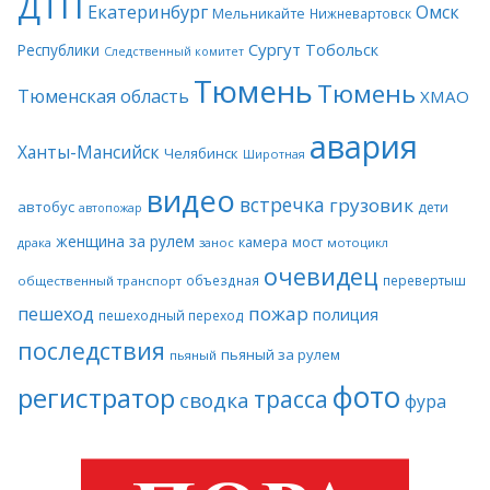
ДТП
Екатеринбург
Омск
Мельникайте
Нижневартовск
Сургут
Тобольск
Республики
Следственный комитет
Тюмень
Тюмень
Тюменская область
ХМАО
авария
Ханты-Мансийск
Челябинск
Широтная
видео
встречка
грузовик
автобус
дети
автопожар
женщина за рулем
камера
мост
драка
занос
мотоцикл
очевидец
объездная
перевертыш
общественный транспорт
пожар
пешеход
полиция
пешеходный переход
последствия
пьяный за рулем
пьяный
фото
регистратор
трасса
сводка
фура