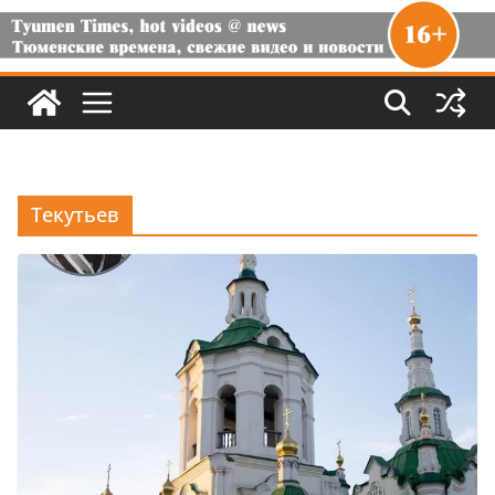
Текутьев