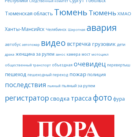
Сургут
Тобольск
Республики
Следственный комитет
Тюмень
Тюмень
Тюменская область
ХМАО
авария
Ханты-Мансийск
Челябинск
Широтная
видео
встречка
грузовик
автобус
дети
автопожар
женщина за рулем
камера
мост
драка
занос
мотоцикл
очевидец
объездная
перевертыш
общественный транспорт
пожар
пешеход
полиция
пешеходный переход
последствия
пьяный за рулем
пьяный
фото
регистратор
трасса
сводка
фура