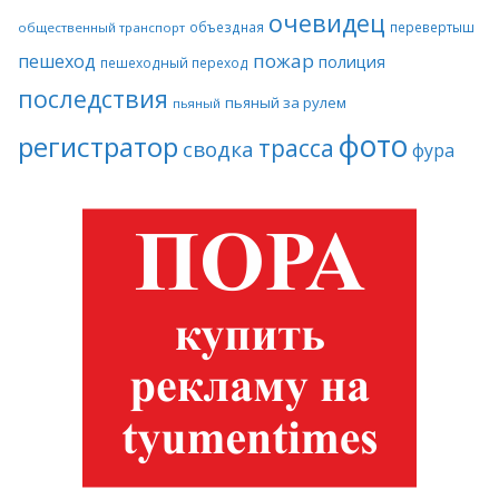
очевидец
объездная
перевертыш
общественный транспорт
пожар
пешеход
полиция
пешеходный переход
последствия
пьяный за рулем
пьяный
фото
регистратор
трасса
сводка
фура