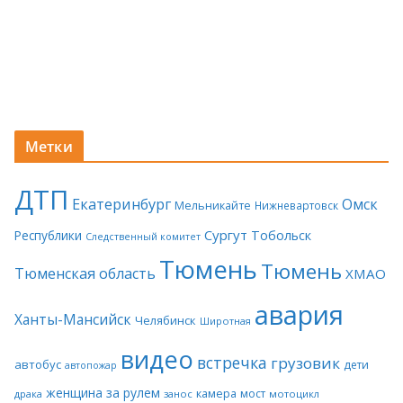
Метки
ДТП
Екатеринбург
Омск
Мельникайте
Нижневартовск
Сургут
Тобольск
Республики
Следственный комитет
Тюмень
Тюмень
Тюменская область
ХМАО
авария
Ханты-Мансийск
Челябинск
Широтная
видео
встречка
грузовик
автобус
дети
автопожар
женщина за рулем
камера
мост
драка
занос
мотоцикл