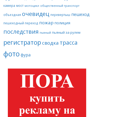
камера
мост
мотоцикл
общественный транспорт
очевидец
пешеход
объездная
перевертыш
пожар
полиция
пешеходный переход
последствия
пьяный за рулем
пьяный
регистратор
трасса
сводка
фото
фура