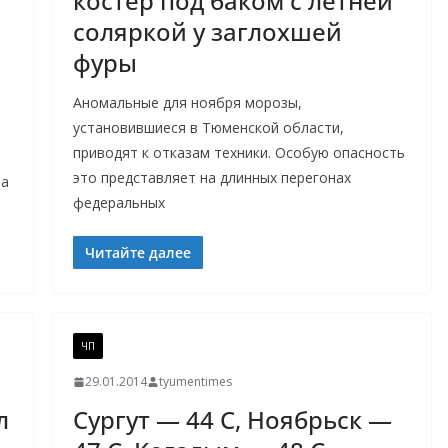
костер под баком с летней
соляркой у заглохшей
фуры
Аномальные для ноября морозы,
установившиеся в Тюменской области,
приводят к отказам техники. Особую опасность
это представляет на длинных перегонах
та
федеральных
Читайте далее
ЧП
29.01.2014
tyumentimes
л
Сургут — 44 С, Ноябрьск —