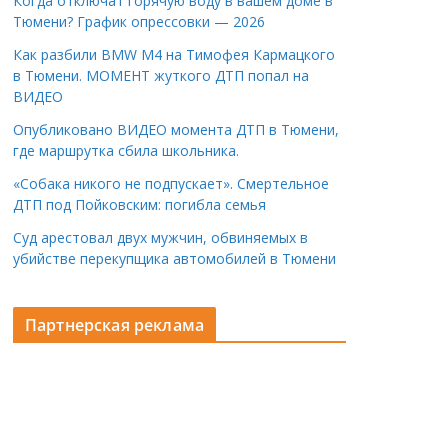
Когда отключат горячую воду в вашем доме в
Тюмени? График опрессовки — 2026
Как разбили BMW M4 на Тимофея Кармацкого
в Тюмени. МОМЕНТ жуткого ДТП попал на
ВИДЕО
Опубликовано ВИДЕО момента ДТП в Тюмени,
где маршрутка сбила школьника.
«Собака никого не подпускает». Смертельное
ДТП под Пойковским: погибла семья
Суд арестовал двух мужчин, обвиняемых в
убийстве перекупщика автомобилей в Тюмени
Партнерская реклама