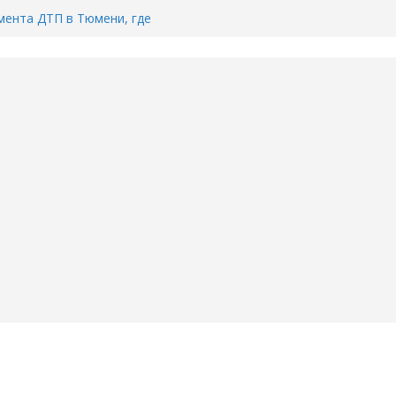
ента ДТП в Тюмени, где
ка.
сь список и график работы
юмени
Адреса пунктов бесплатного
воду в вашем доме в Тюмени?
6
Тимофея Кармацкого в Тюмени.
пал на ВИДЕО