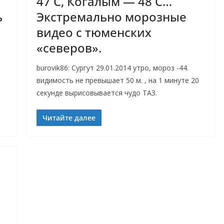
47 С, Когалым — 48 С…
ь
Экстремально морозные
видео с тюменских
«северов».
burovik86: Сургут 29.01.2014 утро, мороз -44.
видимость не превышает 50 м. , на 1 минуте 20
секунде вырисовывается чудо ТАЗ.
Читайте далее