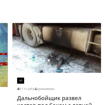
ЧП
17.11.2016
tyumentimes
Дальнобойщик развел