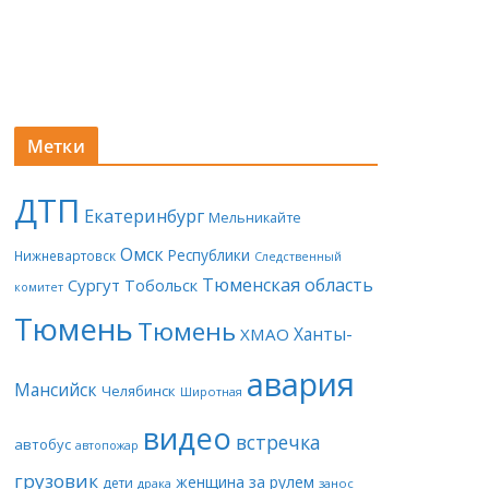
Метки
ДТП
Екатеринбург
Мельникайте
Омск
Республики
Нижневартовск
Следственный
Тюменская область
Сургут
Тобольск
комитет
Тюмень
Тюмень
Ханты-
ХМАО
авария
Мансийск
Челябинск
Широтная
видео
встречка
автобус
автопожар
грузовик
женщина за рулем
дети
драка
занос