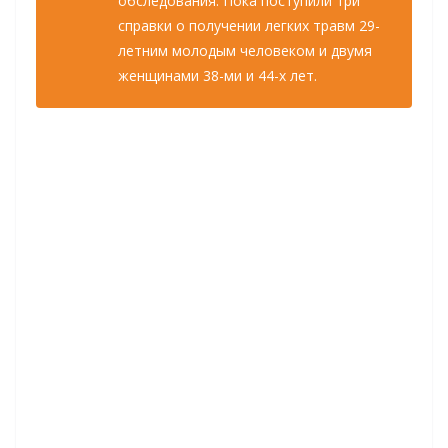
обследования. Пока поступили три
справки о получении легких травм 29-
летним молодым человеком и двумя
женщинами 38-ми и 44-х лет.