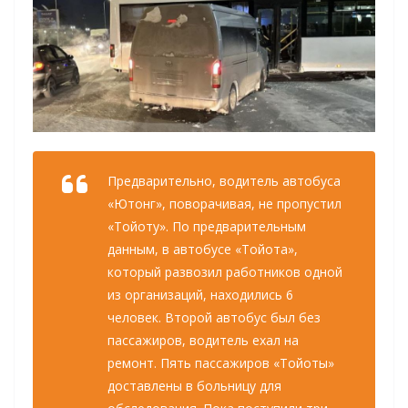
Предварительно, водитель автобуса
«Ютонг», поворачивая, не пропустил
«Тойоту». По предварительным
данным, в автобусе «Тойота»,
который развозил работников одной
из организаций, находились 6
человек. Второй автобус был без
пассажиров, водитель ехал на
ремонт. Пять пассажиров «Тойоты»
доставлены в больницу для