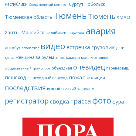
Сургут
Тобольск
Республики
Следственный комитет
Тюмень
Тюмень
Тюменская область
ХМАО
авария
Ханты-Мансийск
Челябинск
Широтная
видео
встречка
грузовик
автобус
дети
автопожар
женщина за рулем
камера
мост
драка
занос
мотоцикл
очевидец
объездная
перевертыш
общественный транспорт
пожар
пешеход
полиция
пешеходный переход
последствия
пьяный за рулем
пьяный
фото
регистратор
трасса
сводка
фура