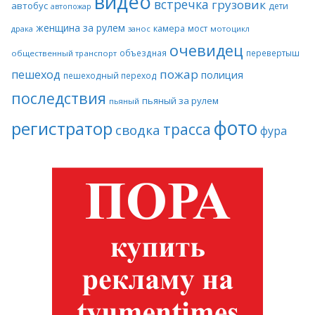
видео
встречка
грузовик
автобус
дети
автопожар
женщина за рулем
камера
мост
драка
занос
мотоцикл
очевидец
объездная
перевертыш
общественный транспорт
пожар
пешеход
полиция
пешеходный переход
последствия
пьяный за рулем
пьяный
фото
регистратор
трасса
сводка
фура