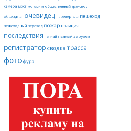
камера
мост
мотоцикл
общественный транспорт
очевидец
пешеход
объездная
перевертыш
пожар
полиция
пешеходный переход
последствия
пьяный за рулем
пьяный
регистратор
трасса
сводка
фото
фура