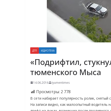
ДТП
ИДИОТЕКА
«Подрифтил, стукну
тюменского Мыса
14.06.2016
tyumentimes
Просмотры:
2 778
В сети набирает популярность ролик, снятый 
На записи видно, как малоопытный водитель 
дрифт на лужах, возникших после проливного 