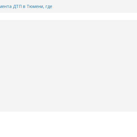
ента ДТП в Тюмени, где
ка.
сь список и график работы
юмени
Адреса пунктов бесплатного
воду в вашем доме в Тюмени?
6
Тимофея Кармацкого в Тюмени.
пал на ВИДЕО