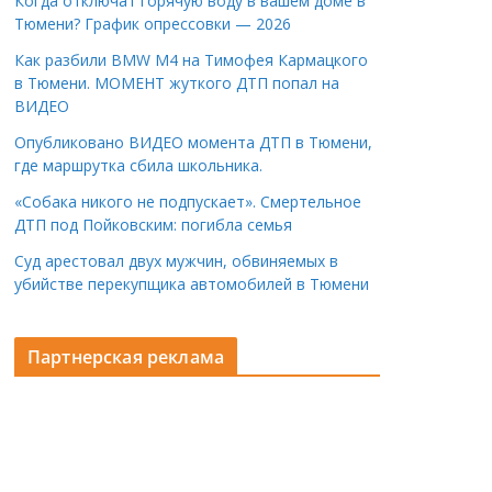
Когда отключат горячую воду в вашем доме в
Тюмени? График опрессовки — 2026
Как разбили BMW M4 на Тимофея Кармацкого
в Тюмени. МОМЕНТ жуткого ДТП попал на
ВИДЕО
Опубликовано ВИДЕО момента ДТП в Тюмени,
где маршрутка сбила школьника.
«Собака никого не подпускает». Смертельное
ДТП под Пойковским: погибла семья
Суд арестовал двух мужчин, обвиняемых в
убийстве перекупщика автомобилей в Тюмени
Партнерская реклама