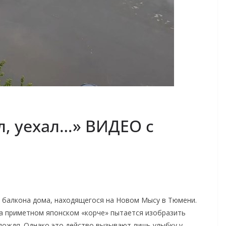
л, уехал…» ВИДЕО с
с балкона дома, находящегося на Новом Мысу в Тюмени.
на приметном японском «корче» пытается изобразить
дождя. Однако это действо вызывают лишь улыбку у