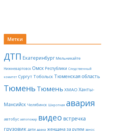
Метки
ДТП
Екатеринбург
Мельникайте
Омск
Республики
Нижневартовск
Следственный
Тюменская область
Сургут
Тобольск
комитет
Тюмень
Тюмень
Ханты-
ХМАО
авария
Мансийск
Челябинск
Широтная
видео
встречка
автобус
автопожар
грузовик
женщина за рулем
дети
драка
занос