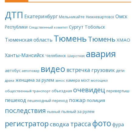
ДТП
Екатеринбург
Омск
Мельникайте
Нижневартовск
Сургут
Тобольск
Республики
Следственный комитет
Тюмень
Тюмень
Тюменская область
ХМАО
авария
Ханты-Мансийск
Челябинск
Широтная
видео
встречка
грузовик
автобус
дети
автопожар
женщина за рулем
камера
мост
драка
занос
мотоцикл
очевидец
объездная
перевертыш
общественный транспорт
пожар
пешеход
полиция
пешеходный переход
последствия
пьяный за рулем
пьяный
фото
регистратор
трасса
сводка
фура