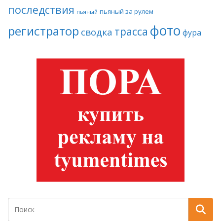
последствия
пьяный за рулем
пьяный
фото
регистратор
трасса
сводка
фура