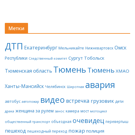
Метки
ДТП
Екатеринбург
Омск
Мельникайте
Нижневартовск
Сургут
Тобольск
Республики
Следственный комитет
Тюмень
Тюмень
Тюменская область
ХМАО
авария
Ханты-Мансийск
Челябинск
Широтная
видео
встречка
грузовик
автобус
дети
автопожар
женщина за рулем
камера
мост
драка
занос
мотоцикл
очевидец
объездная
перевертыш
общественный транспорт
пожар
пешеход
полиция
пешеходный переход