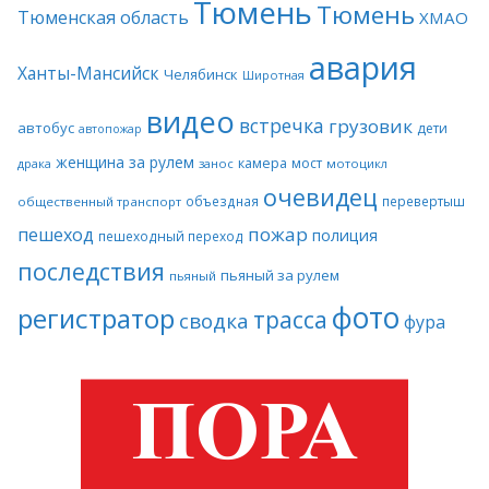
Тюмень
Тюмень
Тюменская область
ХМАО
авария
Ханты-Мансийск
Челябинск
Широтная
видео
встречка
грузовик
автобус
дети
автопожар
женщина за рулем
камера
мост
драка
занос
мотоцикл
очевидец
объездная
перевертыш
общественный транспорт
пожар
пешеход
полиция
пешеходный переход
последствия
пьяный за рулем
пьяный
фото
регистратор
трасса
сводка
фура