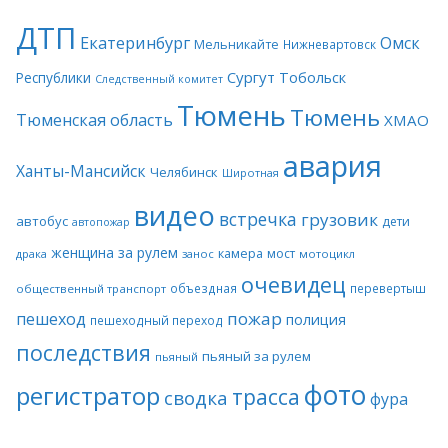
ДТП
Екатеринбург
Омск
Мельникайте
Нижневартовск
Сургут
Тобольск
Республики
Следственный комитет
Тюмень
Тюмень
Тюменская область
ХМАО
авария
Ханты-Мансийск
Челябинск
Широтная
видео
встречка
грузовик
автобус
дети
автопожар
женщина за рулем
камера
мост
драка
занос
мотоцикл
очевидец
объездная
перевертыш
общественный транспорт
пожар
пешеход
полиция
пешеходный переход
последствия
пьяный за рулем
пьяный
фото
регистратор
трасса
сводка
фура