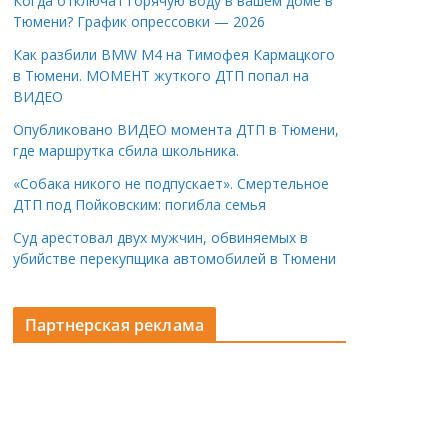
Когда отключат горячую воду в вашем доме в
Тюмени? График опрессовки — 2026
Как разбили BMW M4 на Тимофея Кармацкого
в Тюмени. МОМЕНТ жуткого ДТП попал на
ВИДЕО
Опубликовано ВИДЕО момента ДТП в Тюмени,
где маршрутка сбила школьника.
«Собака никого не подпускает». Смертельное
ДТП под Пойковским: погибла семья
Суд арестовал двух мужчин, обвиняемых в
убийстве перекупщика автомобилей в Тюмени
Партнерская реклама