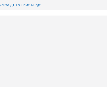
ента ДТП в Тюмени, где
ка.
сь список и график работы
юмени
Адреса пунктов бесплатного
воду в вашем доме в Тюмени?
6
Тимофея Кармацкого в Тюмени.
пал на ВИДЕО