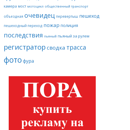
камера
мост
мотоцикл
общественный транспорт
очевидец
пешеход
объездная
перевертыш
пожар
полиция
пешеходный переход
последствия
пьяный за рулем
пьяный
регистратор
трасса
сводка
фото
фура