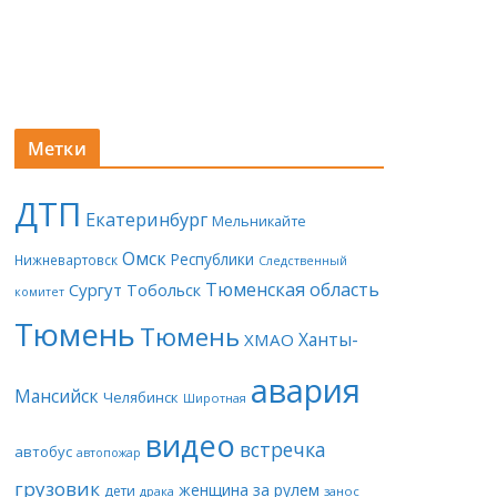
Метки
ДТП
Екатеринбург
Мельникайте
Омск
Республики
Нижневартовск
Следственный
Тюменская область
Сургут
Тобольск
комитет
Тюмень
Тюмень
Ханты-
ХМАО
авария
Мансийск
Челябинск
Широтная
видео
встречка
автобус
автопожар
грузовик
женщина за рулем
дети
драка
занос