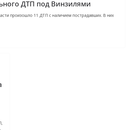
льного ДТП под Винзилями
ласти произошло 11 ДТП с наличием пострадавших. В них
а
П,