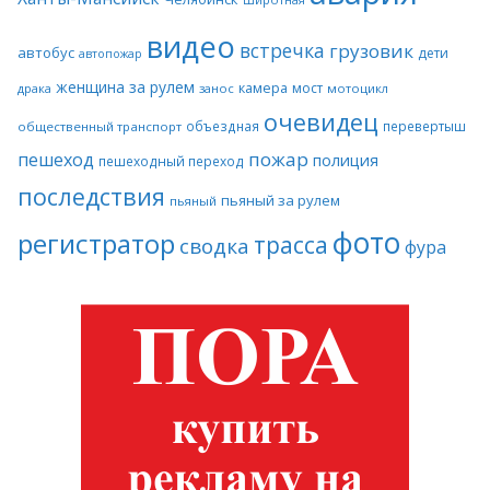
видео
встречка
грузовик
автобус
дети
автопожар
женщина за рулем
камера
мост
драка
занос
мотоцикл
очевидец
объездная
перевертыш
общественный транспорт
пожар
пешеход
полиция
пешеходный переход
последствия
пьяный за рулем
пьяный
фото
регистратор
трасса
сводка
фура