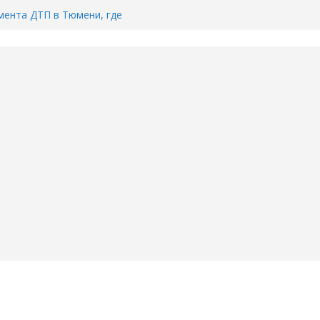
ента ДТП в Тюмени, где
ка.
сь список и график работы
юмени
Адреса пунктов бесплатного
воду в вашем доме в Тюмени?
6
Тимофея Кармацкого в Тюмени.
пал на ВИДЕО