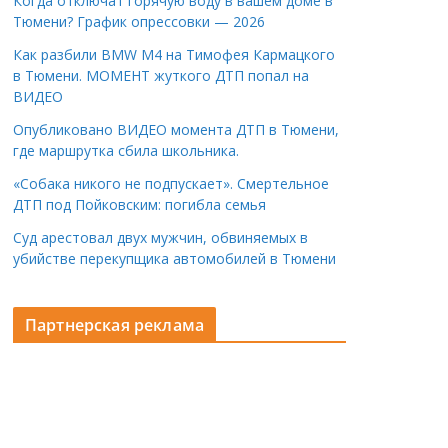
Когда отключат горячую воду в вашем доме в
Тюмени? График опрессовки — 2026
Как разбили BMW M4 на Тимофея Кармацкого
в Тюмени. МОМЕНТ жуткого ДТП попал на
ВИДЕО
Опубликовано ВИДЕО момента ДТП в Тюмени,
где маршрутка сбила школьника.
«Собака никого не подпускает». Смертельное
ДТП под Пойковским: погибла семья
Суд арестовал двух мужчин, обвиняемых в
убийстве перекупщика автомобилей в Тюмени
Партнерская реклама