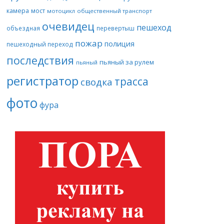
камера
мост
мотоцикл
общественный транспорт
очевидец
пешеход
объездная
перевертыш
пожар
полиция
пешеходный переход
последствия
пьяный за рулем
пьяный
регистратор
трасса
сводка
фото
фура