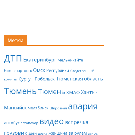
Метки
ДТП
Екатеринбург
Мельникайте
Омск
Республики
Нижневартовск
Следственный
Тюменская область
Сургут
Тобольск
комитет
Тюмень
Тюмень
Ханты-
ХМАО
авария
Мансийск
Челябинск
Широтная
видео
встречка
автобус
автопожар
грузовик
женщина за рулем
дети
драка
занос