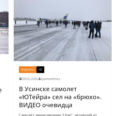
ИЗДАЛЕКА
ЧП
09.02.2020
tyumentimes
В Усинске самолет
е
«ЮТейра» сел на «брюхо».
ВИДЕО очевидца
Самолёт авиакомпании “Utair”, летевший из