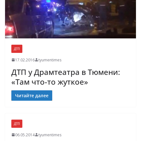
ДТП
17.02.2016
tyumentimes
ДТП у Драмтеатра в Тюмени:
«Там что-то жуткое»
Читайте далее
ДТП
06.05.2014
tyumentimes