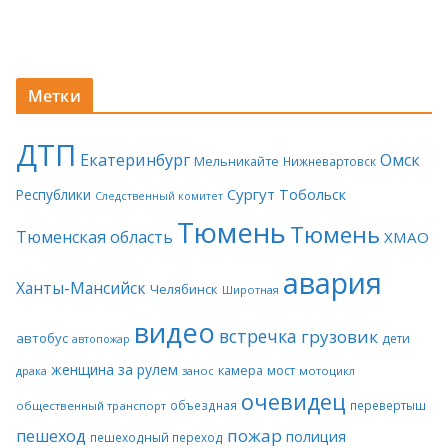
Метки
ДТП
Екатеринбург
Омск
Мельникайте
Нижневартовск
Сургут
Тобольск
Республики
Следственный комитет
Тюмень
Тюмень
Тюменская область
ХМАО
авария
Ханты-Мансийск
Челябинск
Широтная
видео
встречка
грузовик
автобус
дети
автопожар
женщина за рулем
камера
мост
драка
занос
мотоцикл
очевидец
объездная
перевертыш
общественный транспорт
пожар
пешеход
полиция
пешеходный переход