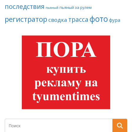
последствия
пьяный за рулем
пьяный
фото
регистратор
трасса
сводка
фура