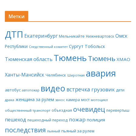
Метки
ДТП
Екатеринбург
Омск
Мельникайте
Нижневартовск
Сургут
Тобольск
Республики
Следственный комитет
Тюмень
Тюмень
Тюменская область
ХМАО
авария
Ханты-Мансийск
Челябинск
Широтная
видео
встречка
грузовик
автобус
дети
автопожар
женщина за рулем
камера
мост
драка
занос
мотоцикл
очевидец
объездная
перевертыш
общественный транспорт
пожар
пешеход
полиция
пешеходный переход
последствия
пьяный за рулем
пьяный