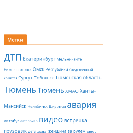
Метки
ДТП
Екатеринбург
Мельникайте
Омск
Республики
Нижневартовск
Следственный
Тюменская область
Сургут
Тобольск
комитет
Тюмень
Тюмень
Ханты-
ХМАО
авария
Мансийск
Челябинск
Широтная
видео
встречка
автобус
автопожар
грузовик
женщина за рулем
дети
драка
занос