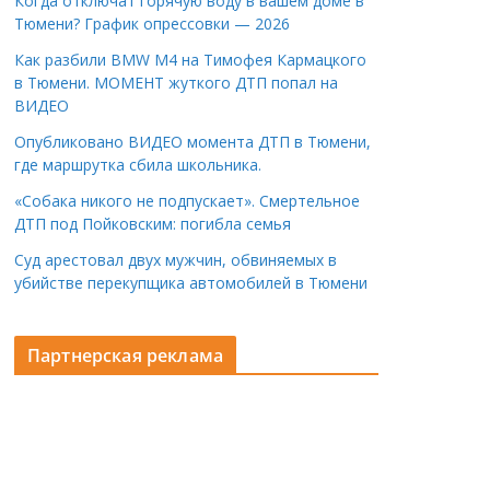
Когда отключат горячую воду в вашем доме в
Тюмени? График опрессовки — 2026
Как разбили BMW M4 на Тимофея Кармацкого
в Тюмени. МОМЕНТ жуткого ДТП попал на
ВИДЕО
Опубликовано ВИДЕО момента ДТП в Тюмени,
где маршрутка сбила школьника.
«Собака никого не подпускает». Смертельное
ДТП под Пойковским: погибла семья
Суд арестовал двух мужчин, обвиняемых в
убийстве перекупщика автомобилей в Тюмени
Партнерская реклама