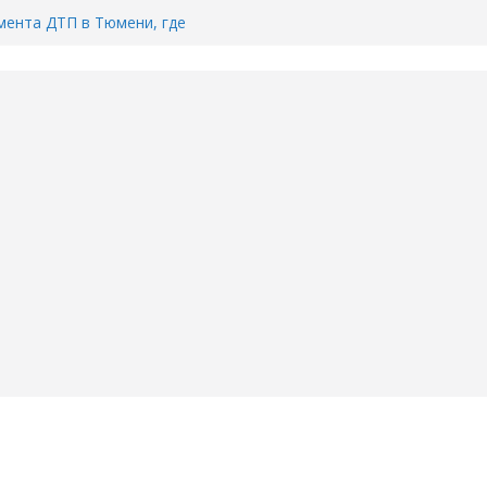
ента ДТП в Тюмени, где
ка.
сь список и график работы
юмени
Адреса пунктов бесплатного
воду в вашем доме в Тюмени?
6
Тимофея Кармацкого в Тюмени.
пал на ВИДЕО