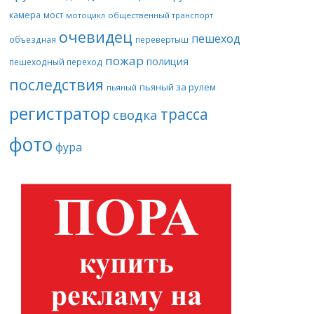
камера
мост
мотоцикл
общественный транспорт
очевидец
пешеход
объездная
перевертыш
пожар
полиция
пешеходный переход
последствия
пьяный за рулем
пьяный
регистратор
трасса
сводка
фото
фура