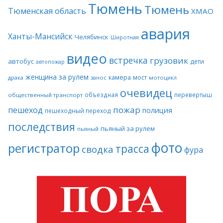
Тюмень
Тюмень
Тюменская область
ХМАО
авария
Ханты-Мансийск
Челябинск
Широтная
видео
встречка
грузовик
автобус
дети
автопожар
женщина за рулем
камера
мост
драка
занос
мотоцикл
очевидец
объездная
перевертыш
общественный транспорт
пожар
пешеход
полиция
пешеходный переход
последствия
пьяный за рулем
пьяный
фото
регистратор
трасса
сводка
фура