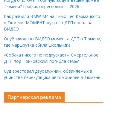
Когда отключат горячую воду в вашем доме в
Тюмени? График опрессовки — 2026
Как разбили BMW M4 на Тимофея Кармацкого
в Тюмени. МОМЕНТ жуткого ДТП попал на
ВИДЕО
Опубликовано ВИДЕО момента ДТП в Тюмени,
где маршрутка сбила школьника.
«Собака никого не подпускает». Смертельное
ДТП под Пойковским: погибла семья
Суд арестовал двух мужчин, обвиняемых в
убийстве перекупщика автомобилей в Тюмени
Партнерская реклама