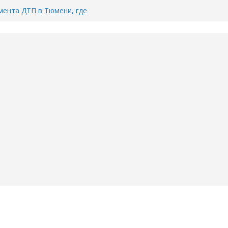
ента ДТП в Тюмени, где
ка.
сь список и график работы
юмени
Адреса пунктов бесплатного
воду в вашем доме в Тюмени?
6
Тимофея Кармацкого в Тюмени.
пал на ВИДЕО