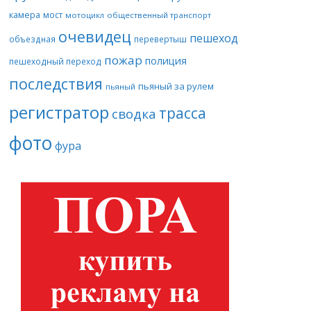
камера
мост
мотоцикл
общественный транспорт
очевидец
пешеход
объездная
перевертыш
пожар
полиция
пешеходный переход
последствия
пьяный за рулем
пьяный
регистратор
трасса
сводка
фото
фура