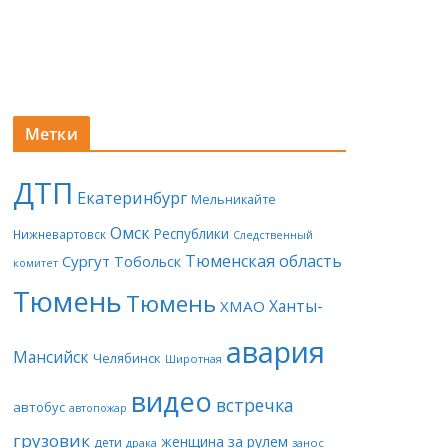
Метки
ДТП
Екатеринбург
Мельникайте
Омск
Республики
Нижневартовск
Следственный
Тюменская область
Сургут
Тобольск
комитет
Тюмень
Тюмень
Ханты-
ХМАО
авария
Мансийск
Челябинск
Широтная
видео
встречка
автобус
автопожар
грузовик
женщина за рулем
дети
драка
занос