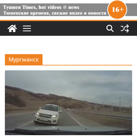
Мургманск