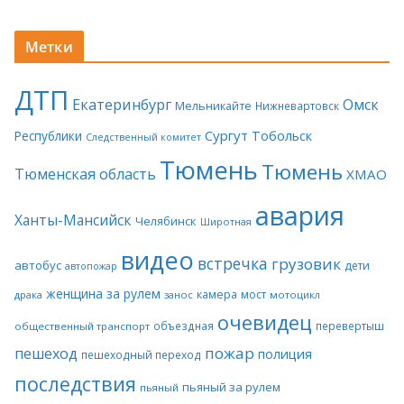
Метки
ДТП
Екатеринбург
Омск
Мельникайте
Нижневартовск
Сургут
Тобольск
Республики
Следственный комитет
Тюмень
Тюмень
Тюменская область
ХМАО
авария
Ханты-Мансийск
Челябинск
Широтная
видео
встречка
грузовик
автобус
дети
автопожар
женщина за рулем
камера
мост
драка
занос
мотоцикл
очевидец
объездная
перевертыш
общественный транспорт
пожар
пешеход
полиция
пешеходный переход
последствия
пьяный за рулем
пьяный