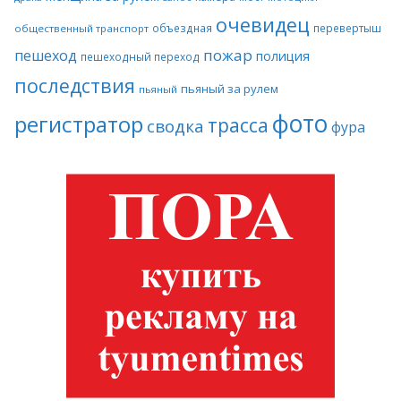
очевидец
объездная
перевертыш
общественный транспорт
пожар
пешеход
полиция
пешеходный переход
последствия
пьяный за рулем
пьяный
фото
регистратор
трасса
сводка
фура