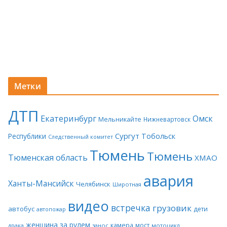
Метки
ДТП
Екатеринбург
Омск
Мельникайте
Нижневартовск
Сургут
Тобольск
Республики
Следственный комитет
Тюмень
Тюмень
Тюменская область
ХМАО
авария
Ханты-Мансийск
Челябинск
Широтная
видео
встречка
грузовик
автобус
дети
автопожар
женщина за рулем
камера
мост
драка
занос
мотоцикл