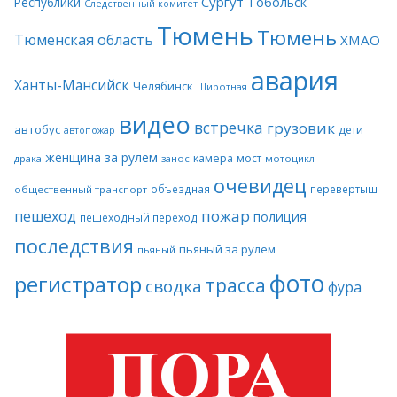
Сургут
Тобольск
Республики
Следственный комитет
Тюмень
Тюмень
Тюменская область
ХМАО
авария
Ханты-Мансийск
Челябинск
Широтная
видео
встречка
грузовик
автобус
дети
автопожар
женщина за рулем
камера
мост
драка
занос
мотоцикл
очевидец
объездная
перевертыш
общественный транспорт
пожар
пешеход
полиция
пешеходный переход
последствия
пьяный за рулем
пьяный
фото
регистратор
трасса
сводка
фура