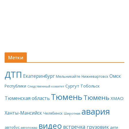
Метки
ДТП
Екатеринбург
Омск
Мельникайте
Нижневартовск
Сургут
Тобольск
Республики
Следственный комитет
Тюмень
Тюмень
Тюменская область
ХМАО
авария
Ханты-Мансийск
Челябинск
Широтная
видео
встречка
грузовик
автобус
дети
автопожар