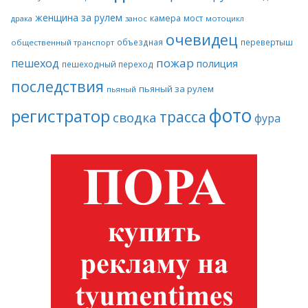
женщина за рулем
камера
мост
драка
занос
мотоцикл
очевидец
объездная
перевертыш
общественный транспорт
пожар
пешеход
полиция
пешеходный переход
последствия
пьяный за рулем
пьяный
фото
регистратор
трасса
сводка
фура