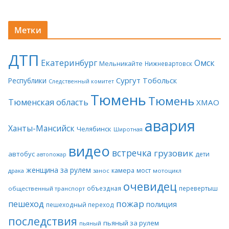
Метки
ДТП
Екатеринбург
Омск
Мельникайте
Нижневартовск
Сургут
Тобольск
Республики
Следственный комитет
Тюмень
Тюмень
Тюменская область
ХМАО
авария
Ханты-Мансийск
Челябинск
Широтная
видео
встречка
грузовик
автобус
дети
автопожар
женщина за рулем
камера
мост
драка
занос
мотоцикл
очевидец
объездная
перевертыш
общественный транспорт
пожар
пешеход
полиция
пешеходный переход
последствия
пьяный за рулем
пьяный