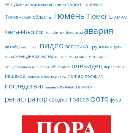
Сургут
Тобольск
Республики
Следственный комитет
Тюмень
Тюмень
Тюменская область
ХМАО
авария
Ханты-Мансийск
Челябинск
Широтная
видео
встречка
грузовик
автобус
дети
автопожар
женщина за рулем
камера
мост
драка
занос
мотоцикл
очевидец
объездная
перевертыш
общественный транспорт
пожар
пешеход
полиция
пешеходный переход
последствия
пьяный за рулем
пьяный
фото
регистратор
трасса
сводка
фура