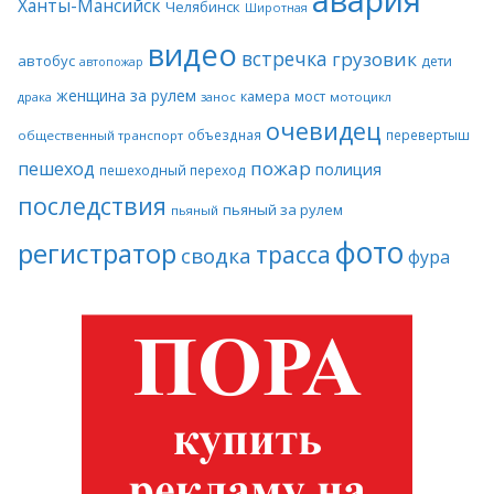
авария
Ханты-Мансийск
Челябинск
Широтная
видео
встречка
грузовик
автобус
дети
автопожар
женщина за рулем
камера
мост
драка
занос
мотоцикл
очевидец
объездная
перевертыш
общественный транспорт
пожар
пешеход
полиция
пешеходный переход
последствия
пьяный за рулем
пьяный
фото
регистратор
трасса
сводка
фура