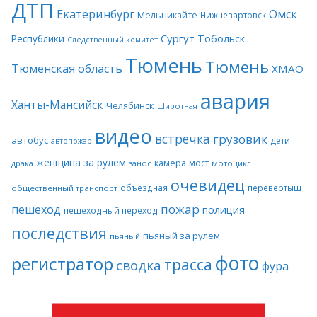
ДТП
Екатеринбург
Омск
Мельникайте
Нижневартовск
Сургут
Тобольск
Республики
Следственный комитет
Тюмень
Тюмень
Тюменская область
ХМАО
авария
Ханты-Мансийск
Челябинск
Широтная
видео
встречка
грузовик
автобус
дети
автопожар
женщина за рулем
камера
мост
драка
занос
мотоцикл
очевидец
объездная
перевертыш
общественный транспорт
пожар
пешеход
полиция
пешеходный переход
последствия
пьяный за рулем
пьяный
фото
регистратор
трасса
сводка
фура