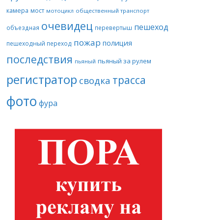
камера
мост
мотоцикл
общественный транспорт
очевидец
пешеход
объездная
перевертыш
пожар
полиция
пешеходный переход
последствия
пьяный за рулем
пьяный
регистратор
трасса
сводка
фото
фура