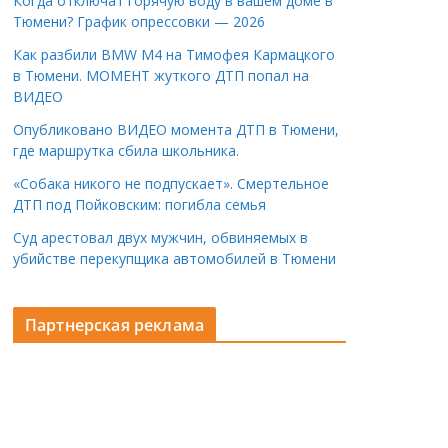
Когда отключат горячую воду в вашем доме в
Тюмени? График опрессовки — 2026
Как разбили BMW M4 на Тимофея Кармацкого
в Тюмени. МОМЕНТ жуткого ДТП попал на
ВИДЕО
Опубликовано ВИДЕО момента ДТП в Тюмени,
где маршрутка сбила школьника.
«Собака никого не подпускает». Смертельное
ДТП под Пойковским: погибла семья
Суд арестовал двух мужчин, обвиняемых в
убийстве перекупщика автомобилей в Тюмени
Партнерская реклама