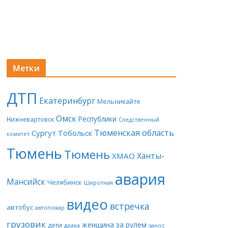
Метки
ДТП
Екатеринбург
Мельникайте
Омск
Республики
Нижневартовск
Следственный
Тюменская область
Сургут
Тобольск
комитет
Тюмень
Тюмень
Ханты-
ХМАО
авария
Мансийск
Челябинск
Широтная
видео
встречка
автобус
автопожар
грузовик
женщина за рулем
дети
драка
занос