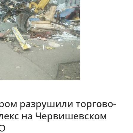
ром разрушили торгово-
лекс на Червишевском
ЕО