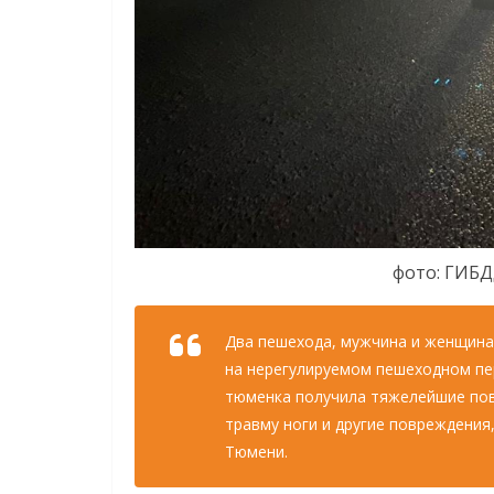
фото: ГИБД
Два пешехода, мужчина и женщина
на нерегулируемом пешеходном пер
тюменка получила тяжелейшие пов
травму ноги и другие повреждения
Тюмени.