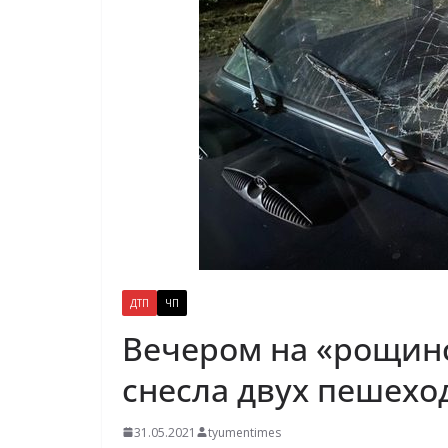
ДТП
ЧП
Вечером на «рощинс
снесла двух пешехо
31.05.2021
tyumentimes