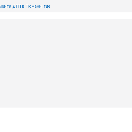
ента ДТП в Тюмени, где
ка.
сь список и график работы
юмени
Адреса пунктов бесплатного
воду в вашем доме в Тюмени?
6
Тимофея Кармацкого в Тюмени.
пал на ВИДЕО