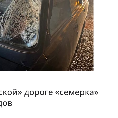
кой» дороге «семерка»
дов