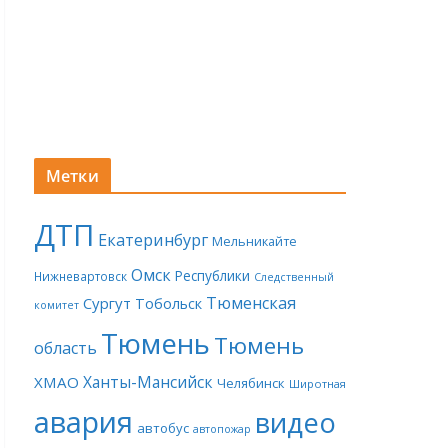
Метки
ДТП
Екатеринбург
Мельникайте
Омск
Республики
Нижневартовск
Следственный
Тюменская
Сургут
Тобольск
комитет
Тюмень
Тюмень
область
Ханты-Мансийск
ХМАО
Челябинск
Широтная
авария
видео
автобус
автопожар