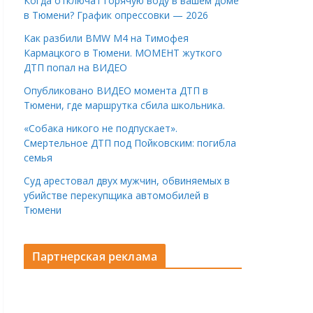
Когда отключат горячую воду в вашем доме
в Тюмени? График опрессовки — 2026
Как разбили BMW M4 на Тимофея
Кармацкого в Тюмени. МОМЕНТ жуткого
ДТП попал на ВИДЕО
Опубликовано ВИДЕО момента ДТП в
Тюмени, где маршрутка сбила школьника.
«Собака никого не подпускает».
Смертельное ДТП под Пойковским: погибла
семья
Суд арестовал двух мужчин, обвиняемых в
убийстве перекупщика автомобилей в
Тюмени
Партнерская реклама