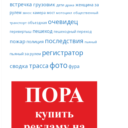
встречка
грузовик
женщина за
дети
драка
рулем
камера
мост
занос
мотоцикл
общественный
очевидец
объездная
транспорт
пешеход
перевертыш
пешеходный переход
последствия
пожар
полиция
пьяный
регистратор
пьяный за рулем
фото
трасса
сводка
фура