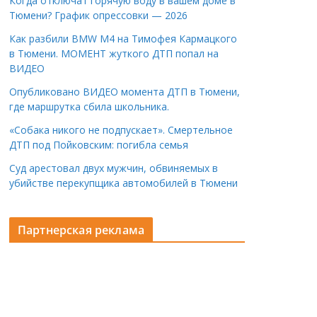
Когда отключат горячую воду в вашем доме в
Тюмени? График опрессовки — 2026
Как разбили BMW M4 на Тимофея Кармацкого
в Тюмени. МОМЕНТ жуткого ДТП попал на
ВИДЕО
Опубликовано ВИДЕО момента ДТП в Тюмени,
где маршрутка сбила школьника.
«Собака никого не подпускает». Смертельное
ДТП под Пойковским: погибла семья
Суд арестовал двух мужчин, обвиняемых в
убийстве перекупщика автомобилей в Тюмени
Партнерская реклама