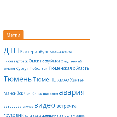
Метки
ДТП
Екатеринбург
Мельникайте
Омск
Республики
Нижневартовск
Следственный
Тюменская область
Сургут
Тобольск
комитет
Тюмень
Тюмень
Ханты-
ХМАО
авария
Мансийск
Челябинск
Широтная
видео
встречка
автобус
автопожар
грузовик
женщина за рулем
дети
драка
занос