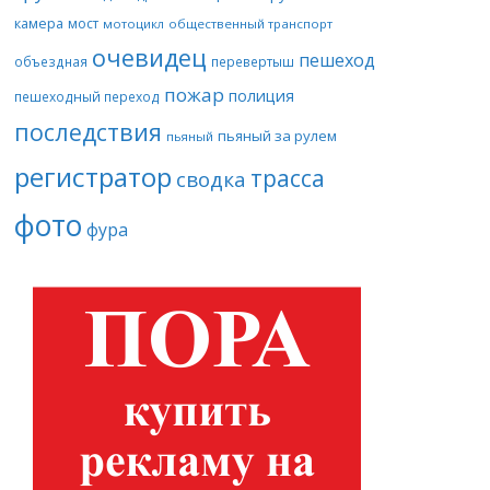
камера
мост
мотоцикл
общественный транспорт
очевидец
пешеход
объездная
перевертыш
пожар
полиция
пешеходный переход
последствия
пьяный за рулем
пьяный
регистратор
трасса
сводка
фото
фура