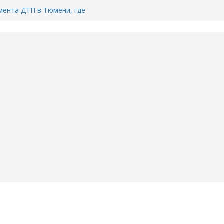
ента ДТП в Тюмени, где
ка.
сь список и график работы
юмени
Адреса пунктов бесплатного
воду в вашем доме в Тюмени?
6
Тимофея Кармацкого в Тюмени.
пал на ВИДЕО