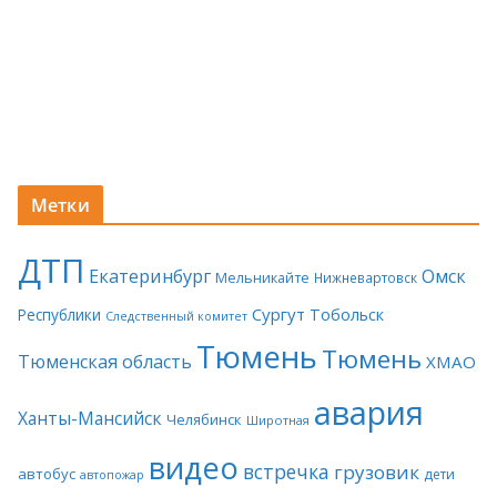
Метки
ДТП
Екатеринбург
Омск
Мельникайте
Нижневартовск
Сургут
Тобольск
Республики
Следственный комитет
Тюмень
Тюмень
Тюменская область
ХМАО
авария
Ханты-Мансийск
Челябинск
Широтная
видео
встречка
грузовик
автобус
дети
автопожар