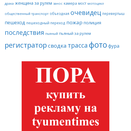
женщина за рулем
камера
мост
драка
занос
мотоцикл
очевидец
объездная
перевертыш
общественный транспорт
пожар
пешеход
полиция
пешеходный переход
последствия
пьяный за рулем
пьяный
фото
регистратор
трасса
сводка
фура