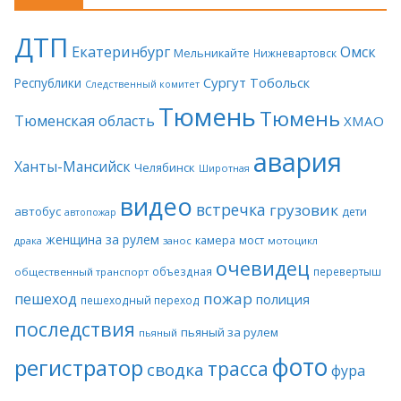
ДТП
Екатеринбург
Омск
Мельникайте
Нижневартовск
Сургут
Тобольск
Республики
Следственный комитет
Тюмень
Тюмень
Тюменская область
ХМАО
авария
Ханты-Мансийск
Челябинск
Широтная
видео
встречка
грузовик
автобус
дети
автопожар
женщина за рулем
камера
мост
драка
занос
мотоцикл
очевидец
объездная
перевертыш
общественный транспорт
пожар
пешеход
полиция
пешеходный переход
последствия
пьяный за рулем
пьяный
фото
регистратор
трасса
сводка
фура