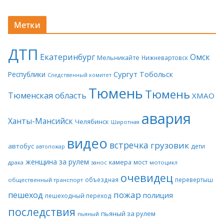
Метки
ДТП
Екатеринбург
Омск
Мельникайте
Нижневартовск
Сургут
Тобольск
Республики
Следственный комитет
Тюмень
Тюмень
Тюменская область
ХМАО
авария
Ханты-Мансийск
Челябинск
Широтная
видео
встречка
грузовик
автобус
дети
автопожар
женщина за рулем
камера
мост
драка
занос
мотоцикл
очевидец
объездная
перевертыш
общественный транспорт
пожар
пешеход
полиция
пешеходный переход
последствия
пьяный за рулем
пьяный