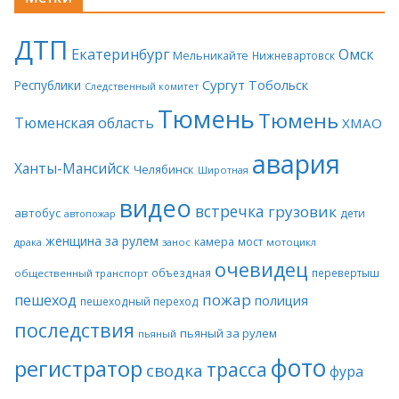
ДТП
Екатеринбург
Омск
Мельникайте
Нижневартовск
Сургут
Тобольск
Республики
Следственный комитет
Тюмень
Тюмень
Тюменская область
ХМАО
авария
Ханты-Мансийск
Челябинск
Широтная
видео
встречка
грузовик
автобус
дети
автопожар
женщина за рулем
камера
мост
драка
занос
мотоцикл
очевидец
объездная
перевертыш
общественный транспорт
пожар
пешеход
полиция
пешеходный переход
последствия
пьяный за рулем
пьяный
фото
регистратор
трасса
сводка
фура