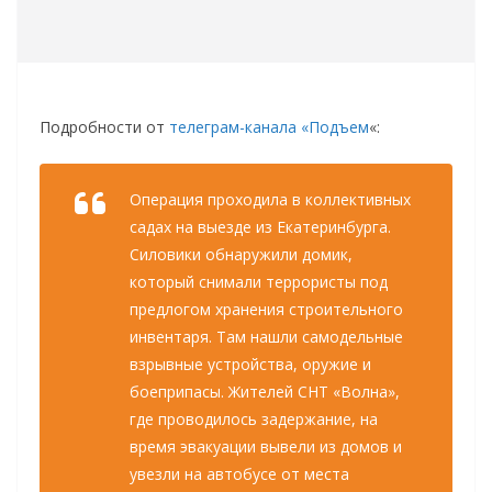
Подробности от
телеграм-канала «Подъем
«:
Операция проходила в коллективных
садах на выезде из Екатеринбурга.
Силовики обнаружили домик,
который снимали террористы под
предлогом хранения строительного
инвентаря. Там нашли самодельные
взрывные устройства, оружие и
боеприпасы. Жителей СНТ «Волна»,
где проводилось задержание, на
время эвакуации вывели из домов и
увезли на автобусе от места