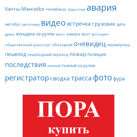
авария
Ханты-Мансийск
Челябинск
Широтная
видео
встречка
грузовик
автобус
дети
автопожар
женщина за рулем
камера
мост
драка
занос
мотоцикл
очевидец
объездная
перевертыш
общественный транспорт
пожар
пешеход
полиция
пешеходный переход
последствия
пьяный за рулем
пьяный
фото
регистратор
трасса
сводка
фура