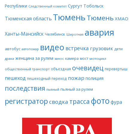
Сургут
Тобольск
Республики
Следственный комитет
Тюмень
Тюмень
Тюменская область
ХМАО
авария
Ханты-Мансийск
Челябинск
Широтная
видео
встречка
грузовик
автобус
дети
автопожар
женщина за рулем
камера
мост
драка
занос
мотоцикл
очевидец
объездная
перевертыш
общественный транспорт
пожар
пешеход
полиция
пешеходный переход
последствия
пьяный за рулем
пьяный
фото
регистратор
трасса
сводка
фура